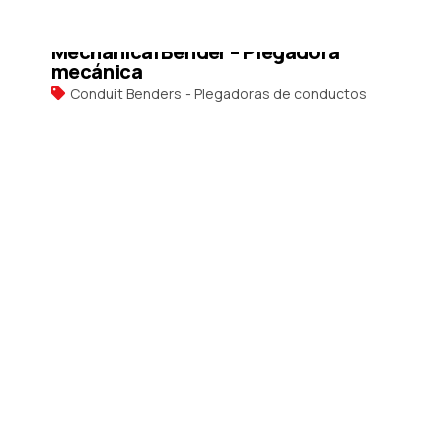
Request a Quote
Mechanical Bender – Plegadora
mecánica
Conduit Benders - Plegadoras de conductos