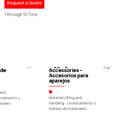
Request a Quote
1 through 10 Tons
 –
Rigging
 de
Accessories –
Accesorios para
aparejos
 and
Material Lifting and
antamiento y
Handling - Levantamiento y
riales
manejo de materiales